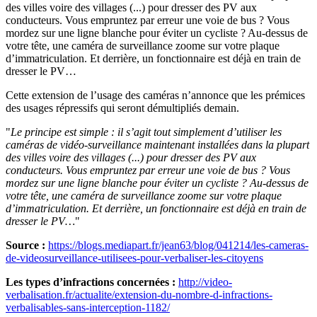
des villes voire des villages (...) pour dresser des PV aux
conducteurs. Vous empruntez par erreur une voie de bus ? Vous
mordez sur une ligne blanche pour éviter un cycliste ? Au-dessus de
votre tête, une caméra de surveillance zoome sur votre plaque
d’immatriculation. Et derrière, un fonctionnaire est déjà en train de
dresser le PV…
Cette extension de l’usage des caméras n’annonce que les prémices
des usages répressifs qui seront démultipliés demain.
"
Le principe est simple : il s’agit tout simplement d’utiliser les
caméras de vidéo-surveillance maintenant installées dans la plupart
des villes voire des villages (...) pour dresser des PV aux
conducteurs. Vous empruntez par erreur une voie de bus ? Vous
mordez sur une ligne blanche pour éviter un cycliste ? Au-dessus de
votre tête, une caméra de surveillance zoome sur votre plaque
d’immatriculation. Et derrière, un fonctionnaire est déjà en train de
dresser le PV…
"
Source :
https://blogs.mediapart.fr/jean63/blog/041214/les-cameras-
de-videosurveillance-utilisees-pour-verbaliser-les-citoyens
Les types d’infractions concernées :
http://video-
verbalisation.fr/actualite/extension-du-nombre-d-infractions-
verbalisables-sans-interception-1182/