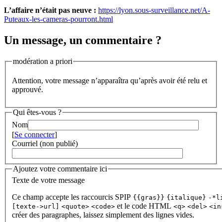
L’affaire n’était pas neuve :
https://lyon.sous-surveillance.net/A-
Puteaux-les-cameras-pourront.html
Un message, un commentaire ?
modération a priori
Attention, votre message n’apparaîtra qu’après avoir été relu et
approuvé.
Qui êtes-vous ?
Nom
[
Se connecter
]
Courriel (non publié)
Ajoutez votre commentaire ici
Texte de votre message
Ce champ accepte les raccourcis SPIP
{{gras}}
{italique}
-*l
et le code HTML
[texte->url]
<quote>
<code>
<q>
<del>
<in
créer des paragraphes, laissez simplement des lignes vides.