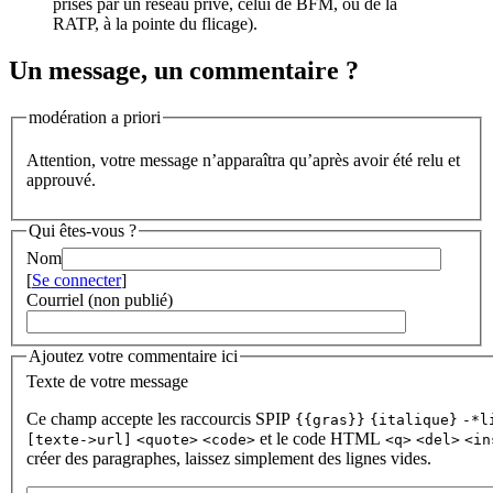
prises par un réseau privé, celui de BFM, ou de la
RATP, à la pointe du flicage).
Un message, un commentaire ?
modération a priori
Attention, votre message n’apparaîtra qu’après avoir été relu et
approuvé.
Qui êtes-vous ?
Nom
[
Se connecter
]
Courriel (non publié)
Ajoutez votre commentaire ici
Texte de votre message
Ce champ accepte les raccourcis SPIP
{{gras}}
{italique}
-*l
et le code HTML
[texte->url]
<quote>
<code>
<q>
<del>
<in
créer des paragraphes, laissez simplement des lignes vides.